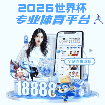
立即注册
世界杯中国官网
官网 ·
权威体育数据平台
世界杯中国官网 OFFICIAL WEBSITE
自2022年创立以来，
世界杯中国官网
致力于为用户提
供包括NBA、英超、欧洲杯、LPL在内的热门赛事直播
与数据服务，广受用户信赖。
立即下载世界杯中国官网APP