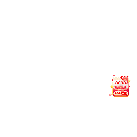
资金运用更加谨慎，这就使得任何关于他的交易都需
要经过深思熟虑。
与此同时，各路豪门也开始密切关注这位年轻前锋，
包括英超的一些顶级球队试图通过高额报价来撬走
他。因此，在争夺战中，即便是像巴萨这样的传统豪
门，也需要面对来自其他俱乐部强劲竞争所带来的压
力。
不过，对于巴萨来说，他们显然不会轻易放弃这个目
标。如果小蜘蛛最终选择留队或另寻他处，预计他们
将全力以赴去争取获得若昂佩德罗，以确保自己在竞
争中的优势地位。
4、未来展望及总结
展望未来，如果巴萨成功签下若昂佩德罗，无疑将增