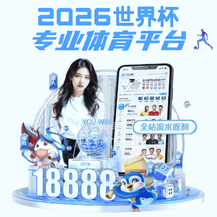
立即注册
世界杯中国官网
官网 ·
权威体育数据平台
世界杯中国官网 OFFICIAL WEBSITE
自2022年创立以来，
世界杯中国官网
致力于为用户提
供包括NBA、英超、欧洲杯、LPL在内的热门赛事直播
与数据服务，广受用户信赖。
立即下载世界杯中国官网APP