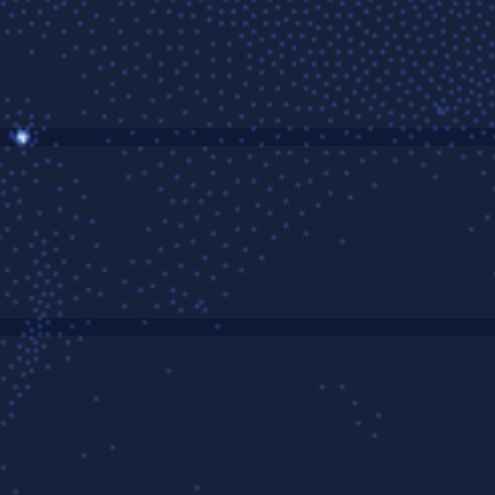
在NBA的舞台上，字母哥的未来去留一直是众多
里弗斯就此发表了看法，他认为字母哥的去向仍
的发展方向。这一言论引发了广泛讨论，同时也
将从四个方面深入探讨这一话题，包括字母哥个