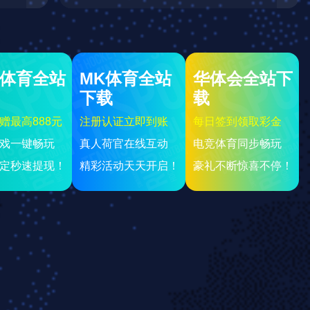
来的影响。通过这些分析，力求为读者提供
过去几个赛季展现出了超凡的能力与影响
还获得了两次常规赛MVP。然而，随着时间
挑战的问题。在合约即将到期之际，这样的
素，比如球队实力、管理层支持以及个人发
会可能成为他的优先选项。此外，考虑到他
的环境也许会使他更加出色。
诚于球队、愿意为城市争光的超级巨星。因
矛盾，将直接影响他的职业形象和市场价