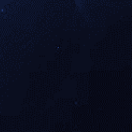
队也不得不重新审视其战略规划。尤其是在
雄鹿构成了直接威胁。因此，在这样的环境
管理层共同努力才能实现。
对联赛产生了一定冲击，使各队经营策略受
理者不得不谨慎行事，因此进一步增加了决
问题时，我们可以看到背后隐藏着复杂而微
到整体建设及外部环境，这些无疑都是决定
说，要想在激烈竞争中立足，就必须找到解
样顶级人才，从而继续书写辉煌历史。
让每个参与者都有机会实现自我价值，同时