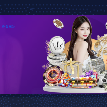
体育
下载App
公司简介
 · 权威体育
户提供包括NBA、英超、欧洲
用户信赖。