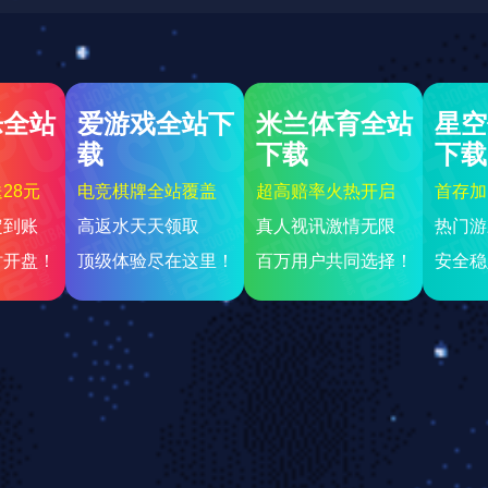
境、球队整体建设的挑战以及外部环境对球队未
一个更全面的视角。
1、字母哥职业生涯选择
作为现役联盟中最具天赋的球员之一，字母哥在
力。他不仅带领雄鹿队取得了2021年的总冠军，
推移，他面临着是否继续留在雄鹿或是追寻新的
选择显得尤为重要。
字母哥所处的位置并非简单，他需要权衡多个因
展等。如果他认为雄鹿无法提供竞争力，那么转
自身职业生涯发展的长远规划，寻找更适合自己
同时，对于球迷而言，他们希望看到的是一个忠
此，字母哥如何处理这份责任与个人理想之间的
值。