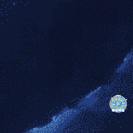
缺乏清晰而有效的发展战略。尽管他们曾经
日益显现。一方面，他们需要维持现有核心
进行适当补强以提升整体实力。
。他们对于是否应该围绕字母哥进行重建或
导致球队错失关键机会，使得原本可以推动
也变得愈发困难。在没有明确方向指引下，
团队陷入信任危机及士气低落之中。
面的诸多挑战。首先，在自由市场上寻找合