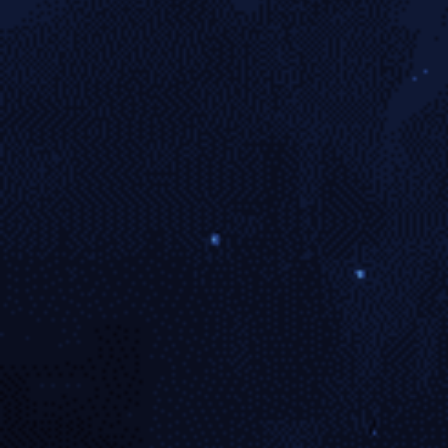
上一篇：
上一篇:很抱歉没有了
热门推荐