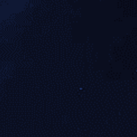
推动整个联盟朝着更高水平发展。只有这样，才
更多关注和热爱。