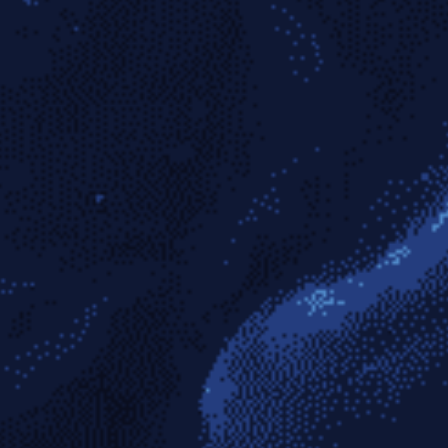
适的人选至关重要。球队需要能够与字母哥形成
由于薪资空间限制，这一任务并不容易。
其次，为了提高年轻球员的发展潜力，雄鹿必须
部在培养年轻人才方面表现平平，使得整体战斗
题，将来很难再依赖于单一明星球员来支撑整个
最后，对抗外界压力也是考验雄鹿的一大挑战。在
要面对来自其他强队施加来的压力，还有媒体和
景下构建一个充满活力与凝聚力的团队显得尤为
4、外部环境对球队影响
NBA联赛中的格局变化迅速，各支球队都在积极
法迅速做出反应，将可能被淘汰出竞争行列。例
提升战斗力，而这给其他队伍带来了巨大的压力