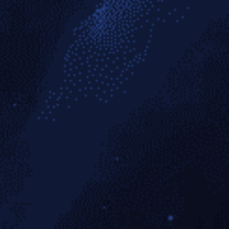
此外，新兴力量崛起使得原本占据优势地位的强
东部联盟中，多支球队均已展现出强劲实力，对
下持续保持竞争优势是一项艰巨任务，需要全体
最后，由于疫情及经济波动等不可控因素，同样
到冲击。这种情势加剧了投资风险，也让许多管
策过程中的复杂性和困难程度。
总结：
综上所述，在里弗斯谈到字母哥未来去留不明的
妙的一系列因素。从个人选择到俱乐部决策，再
一个优秀运动员去留的重要考量。而对于雄鹿来
决方案，以确保他们能够吸引并留住像字母哥这
最终，希望通过各方努力能促成一种积极互动，